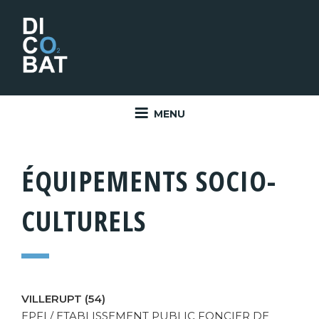
Aller
au
contenu
principal
MENU
ÉQUIPEMENTS SOCIO-
CULTURELS
VILLERUPT (54)
EPFL/ ETABLISSEMENT PUBLIC FONCIER DE