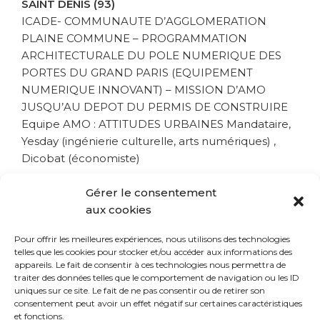
SAINT DENIS (93)
ICADE- COMMUNAUTE D’AGGLOMERATION
PLAINE COMMUNE – PROGRAMMATION
ARCHITECTURALE DU POLE NUMERIQUE DES
PORTES DU GRAND PARIS (EQUIPEMENT
NUMERIQUE INNOVANT) – MISSION D’AMO
JUSQU’AU DEPOT DU PERMIS DE CONSTRUIRE
Equipe AMO : ATTITUDES URBAINES Mandataire,
Yesday (ingénierie culturelle, arts numériques) ,
Dicobat (économiste)
BORDEAUX (33)
Gérer le consentement
QUARTIER DES BASSINS A FLOT – REALISATION
aux cookies
DU SCHEMA DIRECTEUR ET DE LA
Pour offrir les meilleures expériences, nous utilisons des technologies
PROGRAMMATION POUR L’EVOLUTION DE LA
telles que les cookies pour stocker et/ou accéder aux informations des
BASE SOUS-MARINE DE BORDEAUX POUR
appareils. Le fait de consentir à ces technologies nous permettra de
REPONDRE AUX ENJEUX DE CHANGEMENT
traiter des données telles que le comportement de navigation ou les ID
uniques sur ce site. Le fait de ne pas consentir ou de retirer son
D’IMAGE, D’INSERTION URBAINE ET DE
consentement peut avoir un effet négatif sur certaines caractéristiques
PROGRAMMATION CULTURELLE ET ARTISTIQUE
et fonctions.